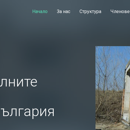
Начало
За нас
Структура
Членове
елните
България