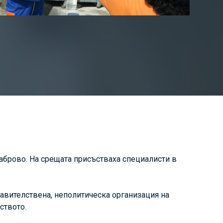
Габрово. На срещата присъстваха специалисти в
авителствена, неполитическа организация на
ството.