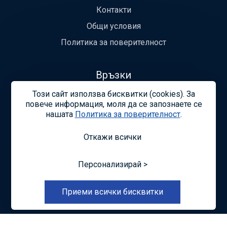
Контакти
Общи условия
Политика за поверителност
Връзки
Този сайт използва бисквитки (cookies). За
Устав
повече информация, моля да се запознаете се
Легитимност
нашaтa
Политика за поверителност
.
Откажи всички
Общи условия
Политика за поверителност
Управление
на бисквитките
Карта на сайта
Персонализирай >
© —2026 Съюзът на строителните лабораторни
специалисти в България
Приеми всички бисквитки
Изработка на сайт върху
Creativiso® Xpress™
(v1.50.18)