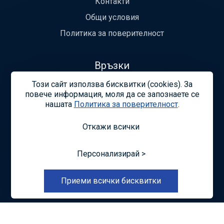
Контакти
Общи условия
Политика за поверителност
Връзки
Устав
Този сайт използва бисквитки (cookies). За
повече информация, моля да се запознаете се
Легитимност
нашaтa
Политика за поверителност
.
Откажи всички
Общи условия
Политика за поверителност
Управление
на бисквитките
Карта на сайта
Персонализирай >
© —2026 Съюзът на строителните лабораторни
специалисти в България
Приеми всички бисквитки
Изработка на сайт върху
Creativiso® Xpress™
(v1.50.18)