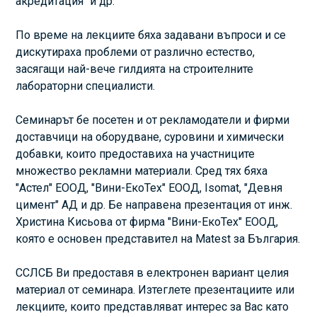
акредитация" и др.
По време на лекциите бяха задавани въпроси и се
дискутираха проблеми от различно естество,
засягащи най-вече гилдията на строителните
лабораторни специалисти.
Семинарът бе посетен и от рекламодатели и фирми
доставчици на оборудване, суровини и химически
добавки, които предоставиха на участниците
множество рекламни материали. Сред тях бяха
"Астел" ЕООД, "Вини-ЕкоТех" ЕООД, Isomat, "Девня
цимент" АД и др. Бе направена презентация от инж.
Христина Кисьова от фирма "Вини-ЕкоТех" ЕООД,
която е основен представител на Matest за България.
ССЛСБ Ви предоставя в електронен вариант целия
материал от семинара. Изтеглете презентациите или
лекциите, които представляват интерес за Вас като