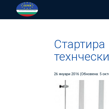
Начало
>
Новини
>
Стартира Меж
Стартира
технчески
26 януари 2016
(Обновена:
5 окт