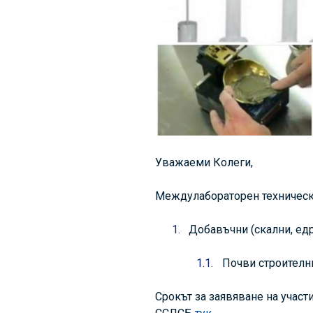
Уважаеми Колеги,
Междулабораторен технически
Добавъчни (скални, ед
Почви строителн
Срокът за заявяване на участ