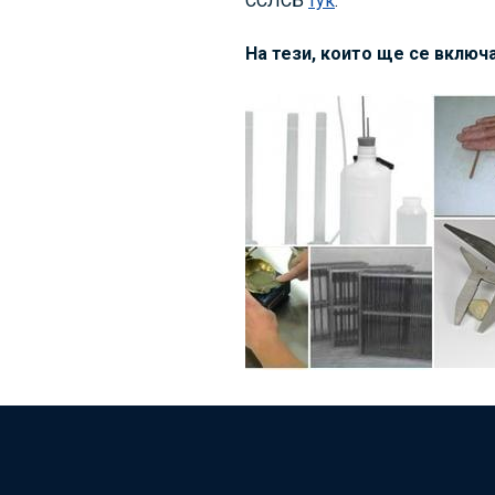
ССЛСБ
тук
.
На тези, които ще се вклю