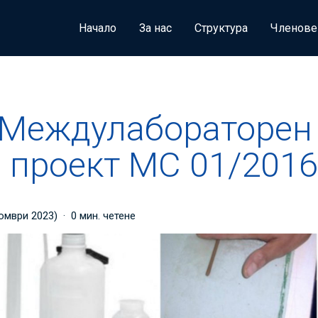
Начало
За нас
Структура
Членове
дулабораторен технчески проект МС 01/2016!
 Междулабораторен
 проект МС 01/2016
омври 2023
)
0 мин. четене